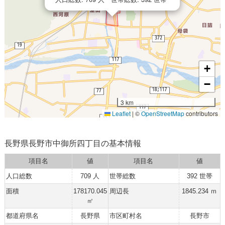
+
−
3 km
Leaflet
|
©
OpenStreetMap
contributors
長野県長野市中御所四丁目の基本情報
項目名
値
項目名
値
人口総数
709 人
世帯総数
392 世帯
面積
178170.045
周辺長
1845.234 ｍ
㎡
都道府県名
長野県
市区町村名
長野市