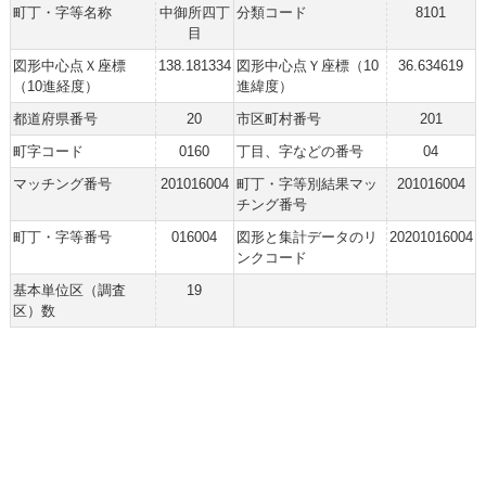
町丁・字等名称
中御所四丁
分類コード
8101
目
図形中心点Ｘ座標
138.181334
図形中心点Ｙ座標（10
36.634619
（10進経度）
進緯度）
都道府県番号
20
市区町村番号
201
町字コード
0160
丁目、字などの番号
04
マッチング番号
201016004
町丁・字等別結果マッ
201016004
チング番号
町丁・字等番号
016004
図形と集計データのリ
20201016004
ンクコード
基本単位区（調査
19
区）数