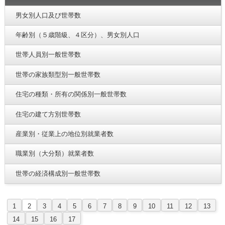
男女別人口及び世帯数
年齢別（５歳階級、４区分）、男女別人口
世帯人員別一般世帯数
世帯の家族類型別一般世帯数
住宅の種類・所有の関係別一般世帯数
住宅の建て方別世帯数
産業別・従業上の地位別就業者数
職業別（大分類）就業者数
世帯の経済構成別一般世帯数
1
2
3
4
5
6
7
8
9
10
11
12
13
14
15
16
17