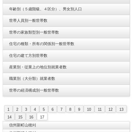
年齢別（５歳階級、４区分）、男女別人口
世帯人員別一般世帯数
世帯の家族類型別一般世帯数
住宅の種類・所有の関係別一般世帯数
住宅の建て方別世帯数
産業別・従業上の地位別就業者数
職業別（大分類）就業者数
世帯の経済構成別一般世帯数
1
2
3
4
5
6
7
8
9
10
11
12
13
14
15
16
17
信州新町山穂刈