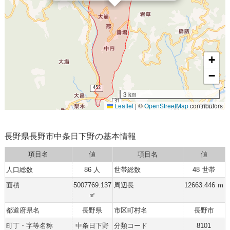
+
−
3 km
Leaflet
|
©
OpenStreetMap
contributors
長野県長野市中条日下野の基本情報
項目名
値
項目名
値
人口総数
86 人
世帯総数
48 世帯
面積
5007769.137
周辺長
12663.446 ｍ
㎡
都道府県名
長野県
市区町村名
長野市
町丁・字等名称
中条日下野
分類コード
8101