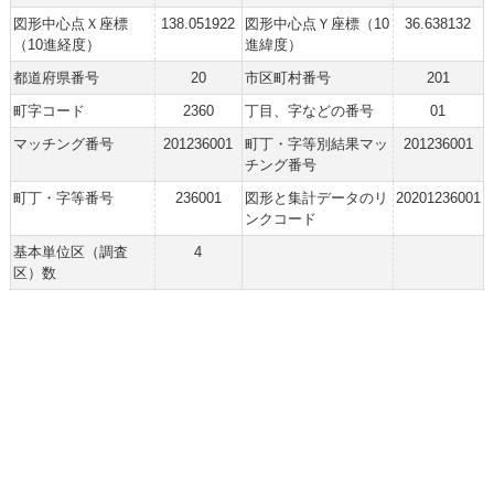
図形中心点Ｘ座標
138.051922
図形中心点Ｙ座標（10
36.638132
（10進経度）
進緯度）
都道府県番号
20
市区町村番号
201
町字コード
2360
丁目、字などの番号
01
マッチング番号
201236001
町丁・字等別結果マッ
201236001
チング番号
町丁・字等番号
236001
図形と集計データのリ
20201236001
ンクコード
基本単位区（調査
4
区）数