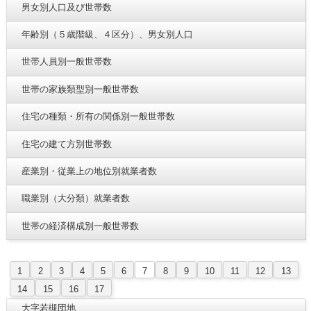
男女別人口及び世帯数
年齢別（５歳階級、４区分）、男女別人口
世帯人員別一般世帯数
世帯の家族類型別一般世帯数
住宅の種類・所有の関係別一般世帯数
住宅の建て方別世帯数
産業別・従業上の地位別就業者数
職業別（大分類）就業者数
世帯の経済構成別一般世帯数
1
2
3
4
5
6
7
8
9
10
11
12
13
14
15
16
17
大字若槻団地