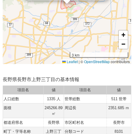
+
−
3 km
Leaflet
|
©
OpenStreetMap
contributors
長野県長野市上野三丁目の基本情報
項目名
値
項目名
値
人口総数
1335 人
世帯総数
511 世帯
面積
245266.89
周辺長
2351.685 ｍ
㎡
都道府県名
長野県
市区町村名
長野市
町丁・字等名称
上野三丁
分類コード
8101