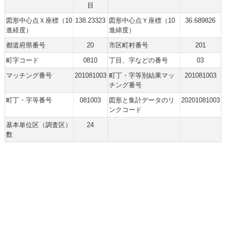
目
図形中心点Ｘ座標（10
138.23323
図形中心点Ｙ座標（10
36.689826
進経度）
進緯度）
都道府県番号
20
市区町村番号
201
町字コード
0810
丁目、字などの番号
03
マッチング番号
201081003
町丁・字等別結果マッ
201081003
チング番号
町丁・字等番号
081003
図形と集計データのリ
20201081003
ンクコード
基本単位区（調査区）
24
数