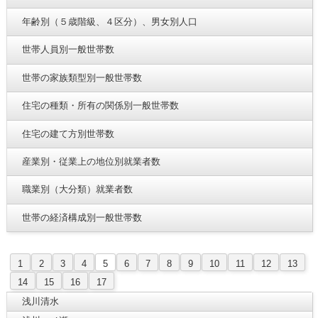
年齢別（５歳階級、４区分）、男女別人口
世帯人員別一般世帯数
世帯の家族類型別一般世帯数
住宅の種類・所有の関係別一般世帯数
住宅の建て方別世帯数
産業別・従業上の地位別就業者数
職業別（大分類）就業者数
世帯の経済構成別一般世帯数
1
2
3
4
5
6
7
8
9
10
11
12
13
14
15
16
17
浅川清水