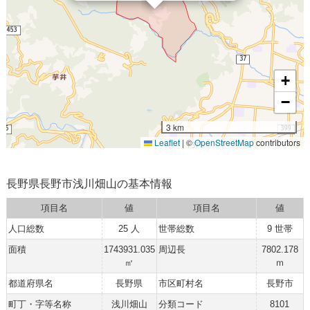
+
−
3 km
Leaflet
|
©
OpenStreetMap
contributors
長野県長野市浅川畑山の基本情報
項目名
値
項目名
値
人口総数
25 人
世帯総数
9 世帯
面積
1743931.035
周辺長
7802.178
㎡
ｍ
都道府県名
長野県
市区町村名
長野市
町丁・字等名称
浅川畑山
分類コード
8101