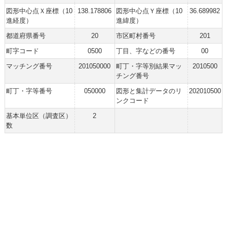
図形中心点Ｘ座標（10
138.178806
図形中心点Ｙ座標（10
36.689982
進経度）
進緯度）
都道府県番号
20
市区町村番号
201
町字コード
0500
丁目、字などの番号
00
マッチング番号
201050000
町丁・字等別結果マッ
2010500
チング番号
町丁・字等番号
050000
図形と集計データのリ
202010500
ンクコード
基本単位区（調査区）
2
数