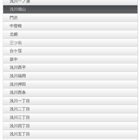
浅川一ノ瀬
浅川畑山
門沢
中曽根
北郷
三ツ出
台ケ窪
坂中
浅川西平
浅川福岡
浅川押田
浅川西条
浅川一丁目
浅川二丁目
浅川三丁目
浅川四丁目
浅川五丁目