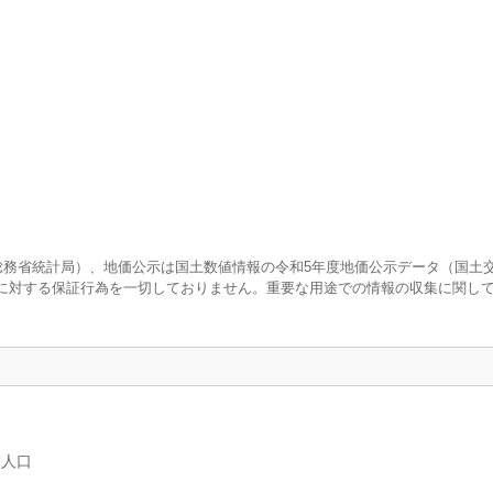
査（総務省統計局）、地価公示は国土数値情報の令和5年度地価公示データ（国土
に対する保証行為を一切しておりません。重要な用途での情報の収集に関し
別人口