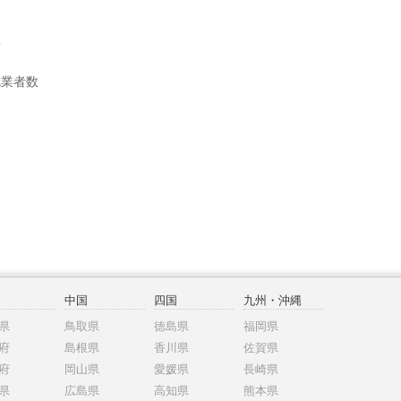
数
就業者数
中国
四国
九州・沖縄
県
鳥取県
徳島県
福岡県
府
島根県
香川県
佐賀県
府
岡山県
愛媛県
長崎県
県
広島県
高知県
熊本県