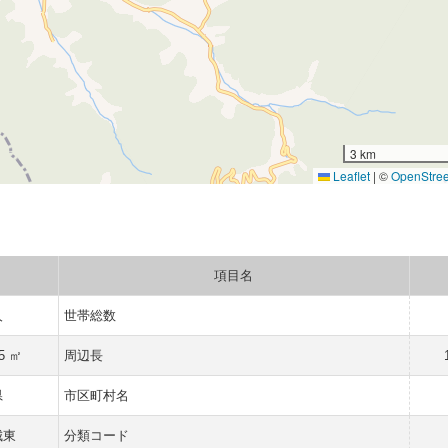
3 km
Leaflet
|
©
OpenStre
項目名
人
世帯総数
15 ㎡
周辺長
県
市区町村名
城東
分類コード