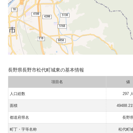
長野県長野市松代町城東の基本情報
項目名
値
人口総数
297 
面積
49488.2
都道府県名
長野
町丁・字等名称
松代町