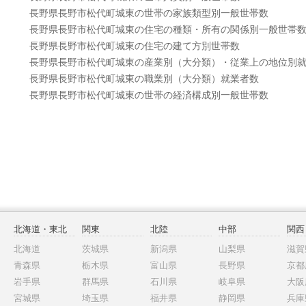
長野県長野市松代町城東の世帯の家族類型別一般世帯数
長野県長野市松代町城東の住宅の種類・所有の関係別一般世帯
長野県長野市松代町城東の住宅の建て方別世帯数
長野県長野市松代町城東の産業別（大分類）・従業上の地位別
長野県長野市松代町城東の職業別（大分類）就業者数
長野県長野市松代町城東の世帯の経済構成別一般世帯数
北海道・東北
関東
北陸
中部
関西
北海道
茨城県
新潟県
山梨県
滋賀
青森県
栃木県
富山県
長野県
京都
岩手県
群馬県
石川県
岐阜県
大阪
宮城県
埼玉県
福井県
静岡県
兵庫