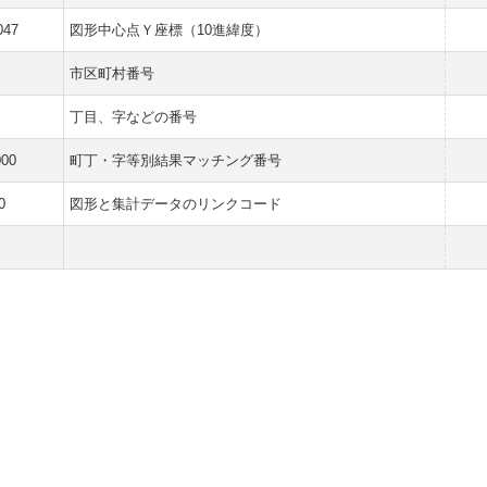
047
図形中心点Ｙ座標（10進緯度）
市区町村番号
丁目、字などの番号
000
町丁・字等別結果マッチング番号
0
図形と集計データのリンクコード