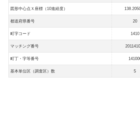
図形中心点Ｘ座標（10進経度）
138.205
都道府県番号
20
町字コード
1410
マッチング番号
201141
町丁・字等番号
14100
基本単位区（調査区）数
5