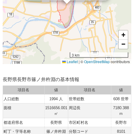
+
−
3 km
Leaflet
|
©
OpenStreetMap
contributors
長野県長野市篠ノ井杵淵の基本情報
項目名
値
項目名
値
人口総数
1994 人
世帯総数
608 世帯
面積
1516656.001
周辺長
7180.388
㎡
ｍ
都道府県名
長野県
市区町村名
長野市
町丁・字等名称
篠ノ井杵淵
分類コード
8101