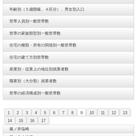
年齢別（５歳階級、４区分）、男女別人口
世帯人員別一般世帯数
世帯の家族類型別一般世帯数
住宅の種類・所有の関係別一般世帯数
住宅の建て方別世帯数
産業別・従業上の地位別就業者数
職業別（大分類）就業者数
世帯の経済構成別一般世帯数
1
2
3
4
5
6
7
8
9
10
11
12
13
14
15
16
17
篠ノ井塩崎