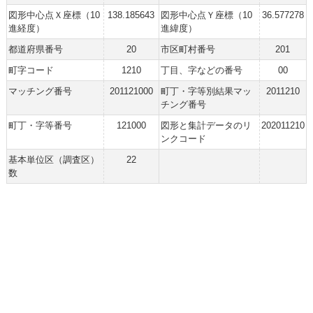
図形中心点Ｘ座標（10
138.185643
図形中心点Ｙ座標（10
36.577278
進経度）
進緯度）
都道府県番号
20
市区町村番号
201
町字コード
1210
丁目、字などの番号
00
マッチング番号
201121000
町丁・字等別結果マッ
2011210
チング番号
町丁・字等番号
121000
図形と集計データのリ
202011210
ンクコード
基本単位区（調査区）
22
数