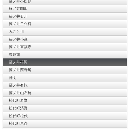
篠ノ井小松原
篠ノ井岡田
篠ノ井石川
篠ノ井二ツ柳
みこと川
篠ノ井小森
篠ノ井東福寺
東犀南
篠ノ井杵淵
篠ノ井西寺尾
神明
篠ノ井有旅
篠ノ井山布施
松代町岩野
松代町清野
松代町松代
松代町東条