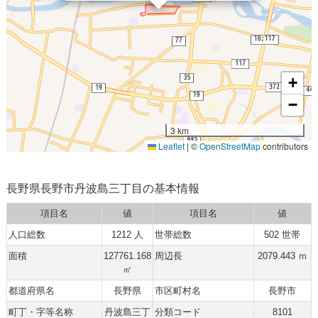
+
−
3 km
Leaflet
|
©
OpenStreetMap
contributors
長野県長野市丹波島三丁目の基本情報
項目名
値
項目名
値
人口総数
1212 人
世帯総数
502 世帯
面積
127761.168
周辺長
2079.443 ｍ
㎡
都道府県名
長野県
市区町村名
長野市
町丁・字等名称
丹波島三丁
分類コード
8101