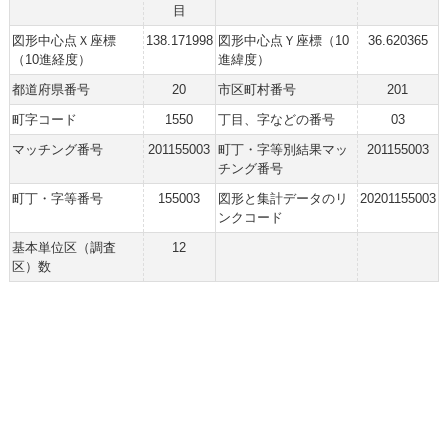
目
図形中心点Ｘ座標
138.171998
図形中心点Ｙ座標（10
36.620365
（10進経度）
進緯度）
都道府県番号
20
市区町村番号
201
町字コード
1550
丁目、字などの番号
03
マッチング番号
201155003
町丁・字等別結果マッ
201155003
チング番号
町丁・字等番号
155003
図形と集計データのリ
20201155003
ンクコード
基本単位区（調査
12
区）数