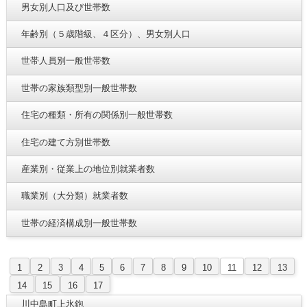
男女別人口及び世帯数
年齢別（５歳階級、４区分）、男女別人口
世帯人員別一般世帯数
世帯の家族類型別一般世帯数
住宅の種類・所有の関係別一般世帯数
住宅の建て方別世帯数
産業別・従業上の地位別就業者数
職業別（大分類）就業者数
世帯の経済構成別一般世帯数
1
2
3
4
5
6
7
8
9
10
11
12
13
14
15
16
17
川中島町上氷鉋