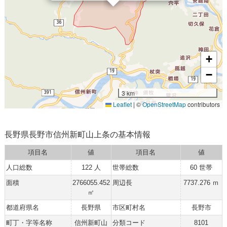
+
−
3 km
Leaflet
|
©
OpenStreetMap
contributors
長野県長野市信州新町山上条の基本情報
項目名
値
項目名
値
人口総数
122 人
世帯総数
60 世帯
面積
2766055.452
周辺長
7737.276 ｍ
㎡
都道府県名
長野県
市区町村名
長野市
町丁・字等名称
信州新町山
分類コード
8101