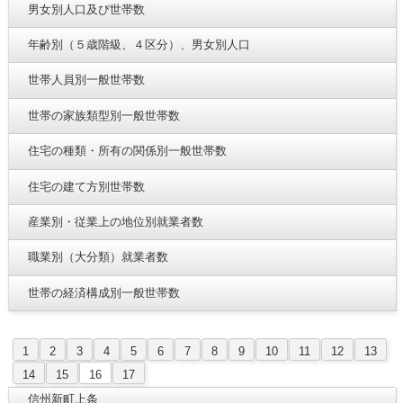
男女別人口及び世帯数
年齢別（５歳階級、４区分）、男女別人口
世帯人員別一般世帯数
世帯の家族類型別一般世帯数
住宅の種類・所有の関係別一般世帯数
住宅の建て方別世帯数
産業別・従業上の地位別就業者数
職業別（大分類）就業者数
世帯の経済構成別一般世帯数
1
2
3
4
5
6
7
8
9
10
11
12
13
14
15
16
17
信州新町上条