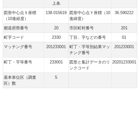
上条
図形中心点Ｘ座標
138.015619
図形中心点Ｙ座標（10
36.590222
（10進経度）
進緯度）
都道府県番号
20
市区町村番号
201
町字コード
2330
丁目、字などの番号
01
マッチング番号
201233001
町丁・字等別結果マッ
201233001
チング番号
町丁・字等番号
233001
図形と集計データのリ
20201233001
ンクコード
基本単位区（調査
5
区）数