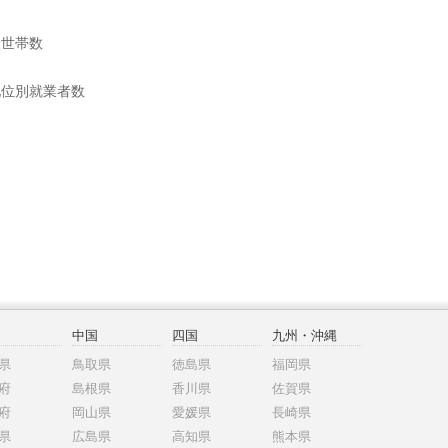
般世帯数
地位別就業者数
中国
四国
九州・沖縄
県
鳥取県
徳島県
福岡県
府
島根県
香川県
佐賀県
府
岡山県
愛媛県
長崎県
県
広島県
高知県
熊本県