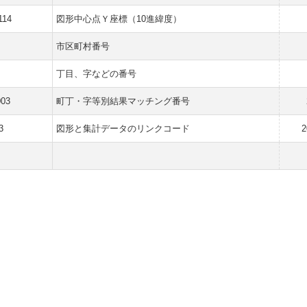
114
図形中心点Ｙ座標（10進緯度）
市区町村番号
丁目、字などの番号
003
町丁・字等別結果マッチング番号
3
図形と集計データのリンクコード
2