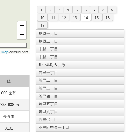
1
2
3
4
5
6
7
8
9
10
11
12
13
14
15
16
+
17
−
桐原一丁目
桐原二丁目
中越一丁目
etMap
contributors
中越二丁目
川中島町今井原
若里一丁目
若里二丁目
値
若里三丁目
606 世帯
若里四丁目
若里五丁目
2354.938 ｍ
若里六丁目
長野市
若里七丁目
稲里町中央一丁目
8101