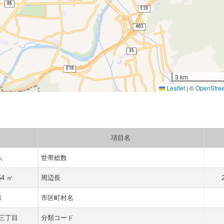
3 km
Leaflet
|
©
OpenStre
項目名
人
世帯総数
54 ㎡
周辺長
県
市区町村名
三丁目
分類コード