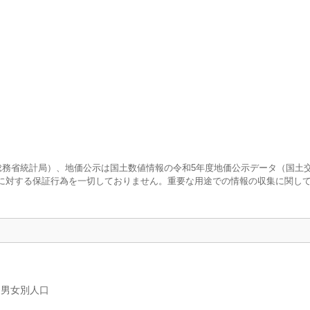
査（総務省統計局）、地価公示は国土数値情報の令和5年度地価公示データ（国土
に対する保証行為を一切しておりません。重要な用途での情報の収集に関し
、男女別人口