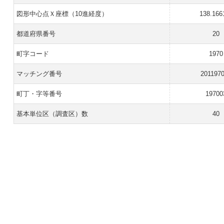
図形中心点Ｘ座標（10進経度）
138.166
都道府県番号
20
町字コード
1970
マッチング番号
201197
町丁・字等番号
19700
基本単位区（調査区）数
40