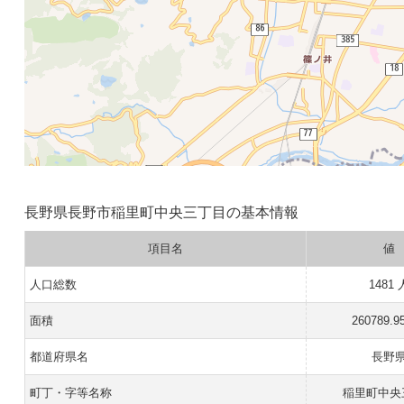
長野県長野市稲里町中央三丁目の基本情報
項目名
値
人口総数
1481 
面積
260789.9
都道府県名
長野
町丁・字等名称
稲里町中央