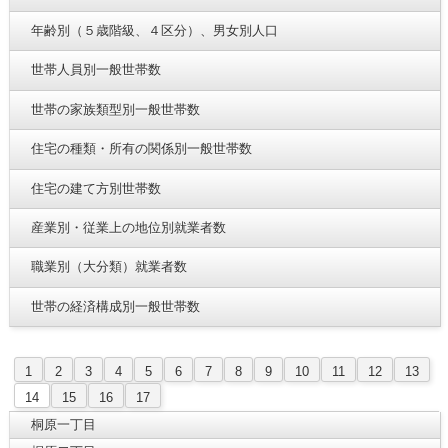
年齢別（５歳階級、４区分）、男女別人口
世帯人員別一般世帯数
世帯の家族類型別一般世帯数
住宅の種類・所有の関係別一般世帯数
住宅の建て方別世帯数
産業別・従業上の地位別就業者数
職業別（大分類）就業者数
世帯の経済構成別一般世帯数
1
2
3
4
5
6
7
8
9
10
11
12
13
14
15
16
17
桐原一丁目