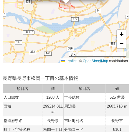
+
−
3 km
Leaflet
|
©
OpenStreetMap
contributors
長野県長野市松岡一丁目の基本情報
項目名
値
項目名
値
人口総数
1208 人
世帯総数
525 世帯
面積
299214.811
周辺長
2603.718 ｍ
㎡
都道府県名
長野県
市区町村名
長野市
町丁・字等名称
松岡一丁目
分類コード
8101