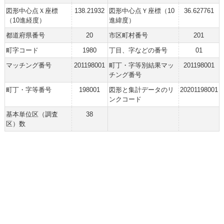
図形中心点Ｘ座標
138.21932
図形中心点Ｙ座標（10
36.627761
（10進経度）
進緯度）
都道府県番号
20
市区町村番号
201
町字コード
1980
丁目、字などの番号
01
マッチング番号
201198001
町丁・字等別結果マッ
201198001
チング番号
町丁・字等番号
198001
図形と集計データのリ
20201198001
ンクコード
基本単位区（調査
38
区）数