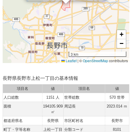
+
−
3 km
Leaflet
|
©
OpenStreetMap
contributors
長野県長野市上松一丁目の基本情報
項目名
値
項目名
値
人口総数
1151 人
世帯総数
570 世帯
面積
194105.909
周辺長
2023.014 ｍ
㎡
都道府県名
長野県
市区町村名
長野市
町丁・字等名称
上松一丁目
分類コード
8101