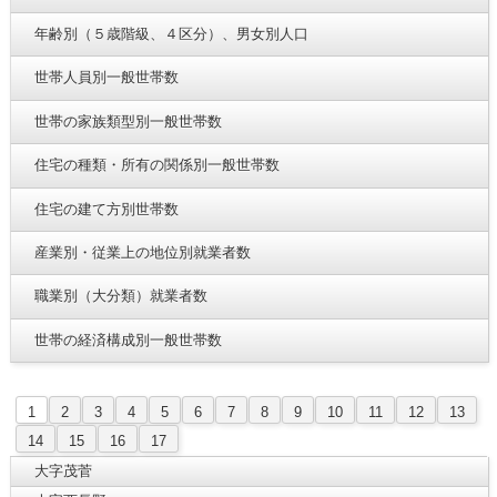
年齢別（５歳階級、４区分）、男女別人口
世帯人員別一般世帯数
世帯の家族類型別一般世帯数
住宅の種類・所有の関係別一般世帯数
住宅の建て方別世帯数
産業別・従業上の地位別就業者数
職業別（大分類）就業者数
世帯の経済構成別一般世帯数
1
2
3
4
5
6
7
8
9
10
11
12
13
14
15
16
17
大字茂菅