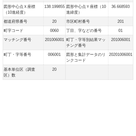
図形中心点Ｘ座標
138.199855
図形中心点Ｙ座標（10
36.668593
（10進経度）
進緯度）
都道府県番号
20
市区町村番号
201
町字コード
0060
丁目、字などの番号
01
マッチング番号
201006001
町丁・字等別結果マッ
201006001
チング番号
町丁・字等番号
006001
図形と集計データのリ
20201006001
ンクコード
基本単位区（調査
20
区）数