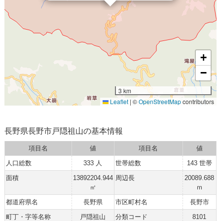
+
−
3 km
Leaflet
|
©
OpenStreetMap
contributors
長野県長野市戸隠祖山の基本情報
項目名
値
項目名
値
人口総数
333 人
世帯総数
143 世帯
面積
13892204.944
周辺長
20089.688
㎡
ｍ
都道府県名
長野県
市区町村名
長野市
町丁・字等名称
戸隠祖山
分類コード
8101