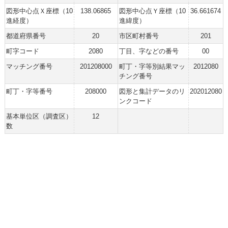
図形中心点Ｘ座標（10
138.06865
図形中心点Ｙ座標（10
36.661674
進経度）
進緯度）
都道府県番号
20
市区町村番号
201
町字コード
2080
丁目、字などの番号
00
マッチング番号
201208000
町丁・字等別結果マッ
2012080
チング番号
町丁・字等番号
208000
図形と集計データのリ
202012080
ンクコード
基本単位区（調査区）
12
数