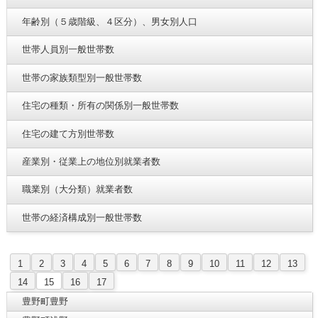
年齢別（５歳階級、４区分）、男女別人口
世帯人員別一般世帯数
世帯の家族類型別一般世帯数
住宅の種類・所有の関係別一般世帯数
住宅の建て方別世帯数
産業別・従業上の地位別就業者数
職業別（大分類）就業者数
世帯の経済構成別一般世帯数
1
2
3
4
5
6
7
8
9
10
11
12
13
14
15
16
17
豊野町豊野