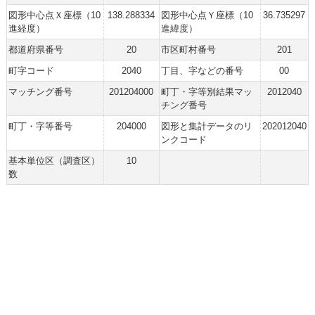
図形中心点Ｘ座標（10
138.288334
図形中心点Ｙ座標（10
36.735297
進経度）
進緯度）
都道府県番号
20
市区町村番号
201
町字コード
2040
丁目、字などの番号
00
マッチング番号
201204000
町丁・字等別結果マッ
2012040
チング番号
町丁・字等番号
204000
図形と集計データのリ
202012040
ンクコード
基本単位区（調査区）
10
数