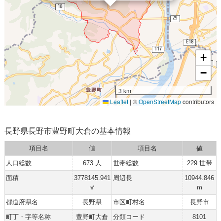
+
−
3 km
Leaflet
|
©
OpenStreetMap
contributors
長野県長野市豊野町大倉の基本情報
項目名
値
項目名
値
人口総数
673 人
世帯総数
229 世帯
面積
3778145.941
周辺長
10944.846
㎡
ｍ
都道府県名
長野県
市区町村名
長野市
町丁・字等名称
豊野町大倉
分類コード
8101