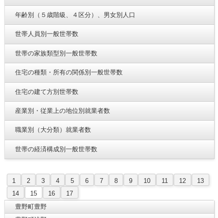
年齢別（５歳階級、４区分）、男女別人口
世帯人員別一般世帯数
世帯の家族類型別一般世帯数
住宅の種類・所有の関係別一般世帯数
住宅の建て方別世帯数
産業別・従業上の地位別就業者数
職業別（大分類）就業者数
世帯の経済構成別一般世帯数
1
2
3
4
5
6
7
8
9
10
11
12
13
14
15
16
17
豊野町豊野