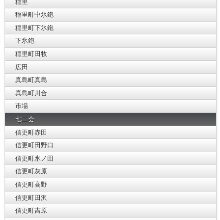
稲里
稲里町中氷鉋
稲里町下氷鉋
下氷鉋
稲里町田牧
広田
真島町真島
真島町川合
市場
七二会
信更町赤田
信更町田野口
信更町氷ノ田
信更町灰原
信更町高野
信更町田沢
信更町吉原