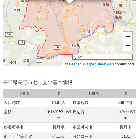
+
−
3 km
Leaflet
|
©
OpenStreetMap
contributors
長野県長野市七二会の基本情報
項目名
値
項目名
値
人口総数
1408 人
世帯総数
589 世帯
面積
16130153.053
周辺長
20757.063
㎡
ｍ
都道府県名
長野県
市区町村名
長野市
町丁・字等名称
七二会
分類コード
8101