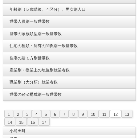
年齢別（５歳階級、４区分）、男女別人口
世帯人員別一般世帯数
世帯の家族類型別一般世帯数
住宅の種類・所有の関係別一般世帯数
住宅の建て方別世帯数
産業別・従業上の地位別就業者数
職業別（大分類）就業者数
世帯の経済構成別一般世帯数
1
2
3
4
5
6
7
8
9
10
11
12
13
14
15
16
17
小島田町