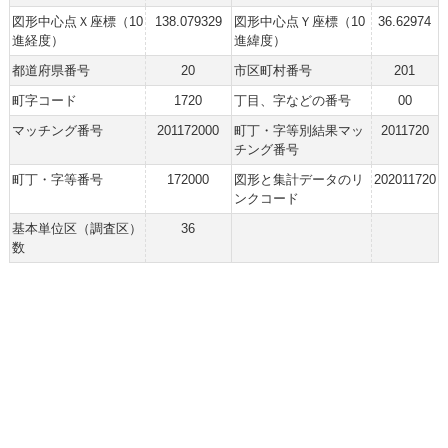
図形中心点Ｘ座標（10
138.079329
図形中心点Ｙ座標（10
36.62974
進経度）
進緯度）
都道府県番号
20
市区町村番号
201
町字コード
1720
丁目、字などの番号
00
マッチング番号
201172000
町丁・字等別結果マッ
2011720
チング番号
町丁・字等番号
172000
図形と集計データのリ
202011720
ンクコード
基本単位区（調査区）
36
数