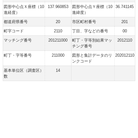
図形中心点Ｘ座標（10
137.960853
図形中心点Ｙ座標（10
36.741145
進経度）
進緯度）
都道府県番号
20
市区町村番号
201
町字コード
2110
丁目、字などの番号
00
マッチング番号
201211000
町丁・字等別結果マッ
2012110
チング番号
町丁・字等番号
211000
図形と集計データのリ
202012110
ンクコード
基本単位区（調査区）
14
数