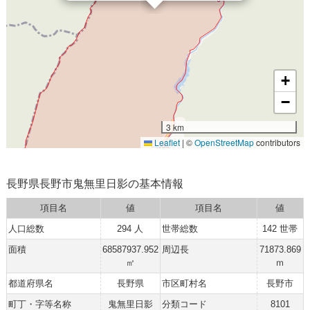
+
−
3 km
Leaflet
|
©
OpenStreetMap
contributors
長野県長野市鬼無里日影の基本情報
項目名
値
項目名
値
人口総数
294 人
世帯総数
142 世帯
面積
68587937.952
周辺長
71873.869
㎡
ｍ
都道府県名
長野県
市区町村名
長野市
町丁・字等名称
鬼無里日影
分類コード
8101