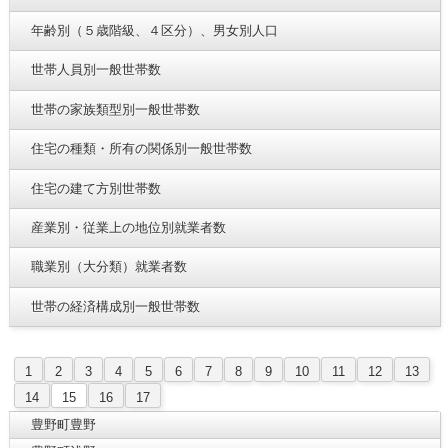
年齢別（５歳階級、４区分）、男女別人口
世帯人員別一般世帯数
世帯の家族類型別一般世帯数
住宅の種類・所有の関係別一般世帯数
住宅の建て方別世帯数
産業別・従業上の地位別就業者数
職業別（大分類）就業者数
世帯の経済構成別一般世帯数
1
2
3
4
5
6
7
8
9
10
11
12
13
14
15
16
17
豊野町豊野