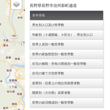
長野県長野市信州新町越道
基本情報
男女別人口及び世帯数
年齢別（５歳階級、４区分）、男女別人口
世帯人員別一般世帯数
世帯の家族類型別一般世帯数
住宅の種類・所有の関係別一般世帯数
住宅の建て方別世帯数
産業別・従業上の地位別就業者数
職業別（大分類）就業者数
世帯の経済構成別一般世帯数