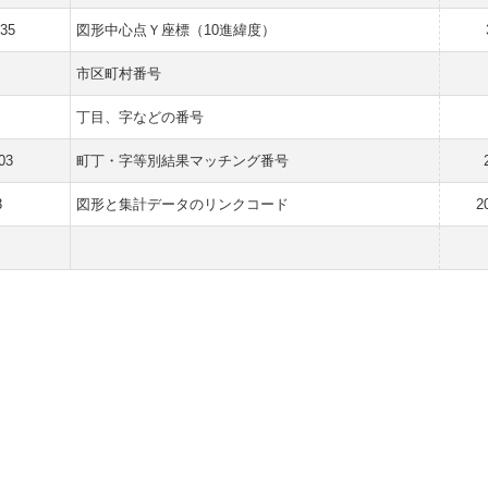
135
図形中心点Ｙ座標（10進緯度）
市区町村番号
丁目、字などの番号
03
町丁・字等別結果マッチング番号
3
図形と集計データのリンクコード
2