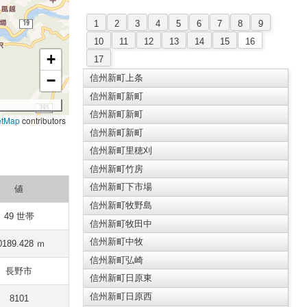
1
2
3
4
5
6
7
8
9
10
11
12
13
14
15
16
+
17
−
信州新町上条
信州新町新町
信州新町新町
etMap
contributors
信州新町新町
信州新町里穂刈
信州新町竹房
信州新町下市場
値
信州新町牧野島
49 世帯
信州新町牧田中
信州新町中牧
0189.428 ｍ
信州新町弘崎
長野市
信州新町日原東
信州新町日原西
8101