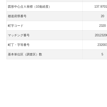
図形中心点Ｘ座標（10進経度）
137.970
都道府県番号
20
町字コード
2320
マッチング番号
2012320
町丁・字等番号
23200
基本単位区（調査区）数
5