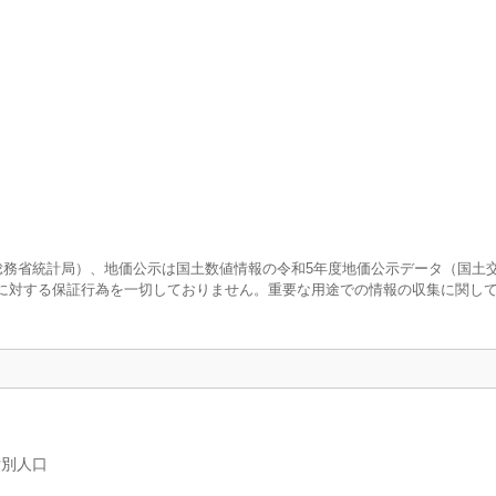
査（総務省統計局）、地価公示は国土数値情報の令和5年度地価公示データ（国土
に対する保証行為を一切しておりません。重要な用途での情報の収集に関し
女別人口