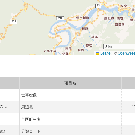
3 km
Leaflet
|
©
OpenStre
項目名
世帯総数
55 ㎡
周辺長
1
県
市区町村名
越道
分類コード