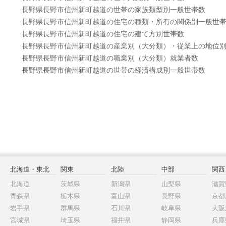
長野県長野市信州新町越道の世帯の家族類型別一般世帯数
長野県長野市信州新町越道の住宅の種類・所有の関係別一般世
長野県長野市信州新町越道の住宅の建て方別世帯数
長野県長野市信州新町越道の産業別（大分類）・従業上の地位
長野県長野市信州新町越道の職業別（大分類）就業者数
長野県長野市信州新町越道の世帯の経済構成別一般世帯数
北海道・東北
関東
北陸
中部
関西
北海道
茨城県
新潟県
山梨県
滋賀
青森県
栃木県
富山県
長野県
京都
岩手県
群馬県
石川県
岐阜県
大阪
宮城県
埼玉県
福井県
静岡県
兵庫