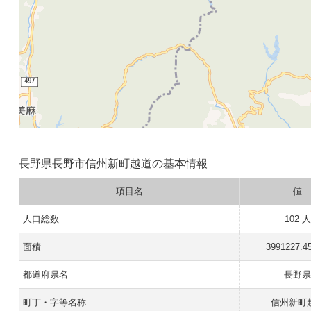
長野県長野市信州新町越道の基本情報
項目名
値
人口総数
102 人
面積
3991227.4
都道府県名
長野
町丁・字等名称
信州新町