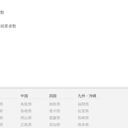
帯数
別就業者数
中国
四国
九州・沖縄
県
鳥取県
徳島県
福岡県
府
島根県
香川県
佐賀県
府
岡山県
愛媛県
長崎県
県
広島県
高知県
熊本県