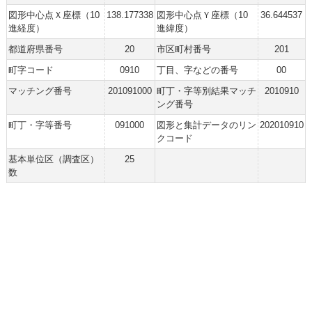
図形中心点Ｘ座標（10
138.177338
図形中心点Ｙ座標（10
36.644537
進経度）
進緯度）
都道府県番号
20
市区町村番号
201
町字コード
0910
丁目、字などの番号
00
マッチング番号
201091000
町丁・字等別結果マッチ
2010910
ング番号
町丁・字等番号
091000
図形と集計データのリン
202010910
クコード
基本単位区（調査区）
25
数