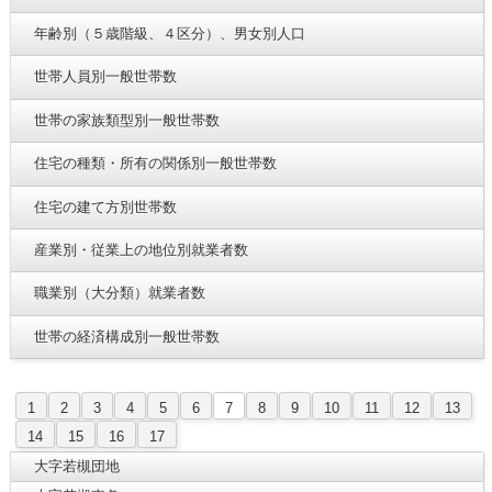
年齢別（５歳階級、４区分）、男女別人口
世帯人員別一般世帯数
世帯の家族類型別一般世帯数
住宅の種類・所有の関係別一般世帯数
住宅の建て方別世帯数
産業別・従業上の地位別就業者数
職業別（大分類）就業者数
世帯の経済構成別一般世帯数
1
2
3
4
5
6
7
8
9
10
11
12
13
14
15
16
17
大字若槻団地