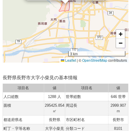
+
−
3 km
Leaflet
|
©
OpenStreetMap
contributors
長野県長野市大字小柴見の基本情報
項目名
値
項目名
値
人口総数
1288 人
世帯総数
646 世帯
面積
295425.854
周辺長
2999.907
㎡
ｍ
都道府県名
長野県
市区町村名
長野市
町丁・字等名称
大字小柴見
分類コード
8101