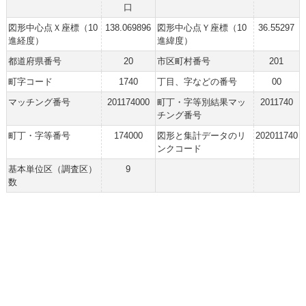
口
図形中心点Ｘ座標（10
138.069896
図形中心点Ｙ座標（10
36.55297
進経度）
進緯度）
都道府県番号
20
市区町村番号
201
町字コード
1740
丁目、字などの番号
00
マッチング番号
201174000
町丁・字等別結果マッ
2011740
チング番号
町丁・字等番号
174000
図形と集計データのリ
202011740
ンクコード
基本単位区（調査区）
9
数