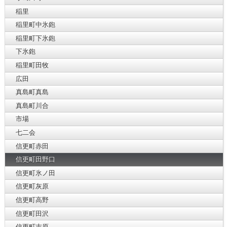
稲里
稲里町中氷鉋
稲里町下氷鉋
下氷鉋
稲里町田牧
広田
真島町真島
真島町川合
市場
七二会
信更町赤田
信更町田野口
信更町氷ノ田
信更町灰原
信更町高野
信更町田沢
信更町吉原