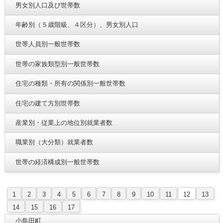
男女別人口及び世帯数
年齢別（５歳階級、４区分）、男女別人口
世帯人員別一般世帯数
世帯の家族類型別一般世帯数
住宅の種類・所有の関係別一般世帯数
住宅の建て方別世帯数
産業別・従業上の地位別就業者数
職業別（大分類）就業者数
世帯の経済構成別一般世帯数
1
2
3
4
5
6
7
8
9
10
11
12
13
14
15
16
17
小島田町