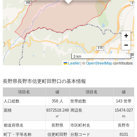
+
−
3 km
Leaflet
|
©
OpenStreetMap
contributors
長野県長野市信更町田野口の基本情報
項目名
値
項目名
値
人口総数
358 人
世帯総数
143 世帯
面積
9372518.248
周辺長
15474.027
㎡
ｍ
都道府県名
長野県
市区町村名
長野市
町丁・字等名称
信更町田野
分類コード
8101