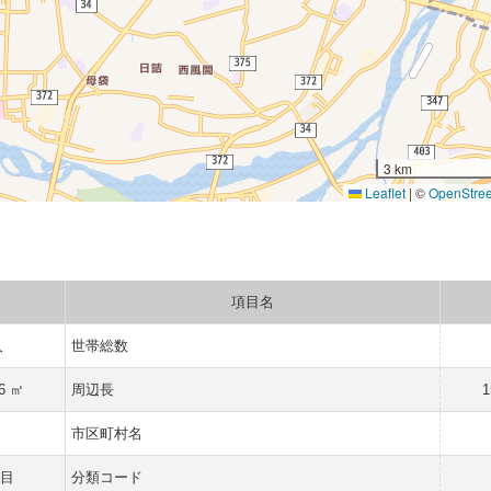
3 km
Leaflet
|
©
OpenStre
項目名
人
世帯総数
56 ㎡
周辺長
1
市区町村名
目
分類コード