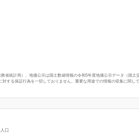
査（総務省統計局）、地価公示は国土数値情報の令和5年度地価公示データ（国土
に対する保証行為を一切しておりません。重要な用途での情報の収集に関し
別人口