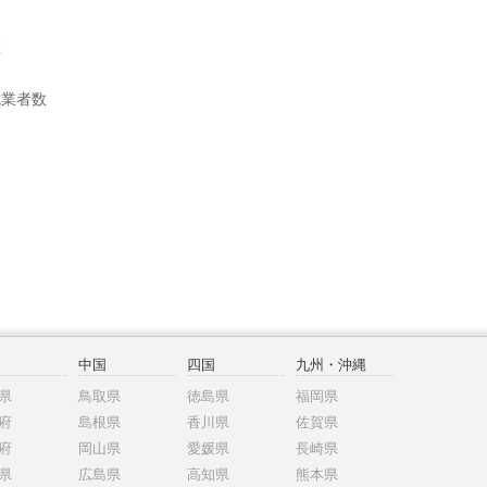
数
就業者数
中国
四国
九州・沖縄
県
鳥取県
徳島県
福岡県
府
島根県
香川県
佐賀県
府
岡山県
愛媛県
長崎県
県
広島県
高知県
熊本県