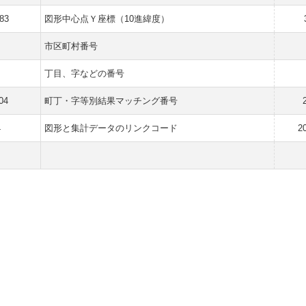
183
図形中心点Ｙ座標（10進緯度）
市区町村番号
丁目、字などの番号
04
町丁・字等別結果マッチング番号
4
図形と集計データのリンクコード
2