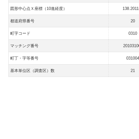
図形中心点Ｘ座標（10進経度）
138.201
都道府県番号
20
町字コード
0310
マッチング番号
2010310
町丁・字等番号
03100
基本単位区（調査区）数
21