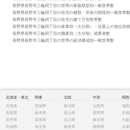
長野県長野市三輪四丁目の世帯の家族類型別一般世帯数
長野県長野市三輪四丁目の住宅の種類・所有の関係別一般世帯
長野県長野市三輪四丁目の住宅の建て方別世帯数
長野県長野市三輪四丁目の産業別（大分類）・従業上の地位別
長野県長野市三輪四丁目の職業別（大分類）就業者数
長野県長野市三輪四丁目の世帯の経済構成別一般世帯数
北海道・東北
関東
北陸
中部
関西
北海道
茨城県
新潟県
山梨県
滋賀
青森県
栃木県
富山県
長野県
京都
岩手県
群馬県
石川県
岐阜県
大阪
宮城県
埼玉県
福井県
静岡県
兵庫