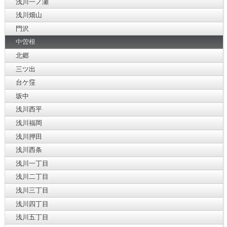
浅川一ノ瀬
浅川畑山
門沢
中曽根
北郷
三ツ出
台ケ窪
坂中
浅川西平
浅川福岡
浅川押田
浅川西条
浅川一丁目
浅川二丁目
浅川三丁目
浅川四丁目
浅川五丁目