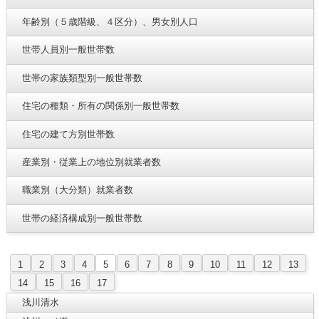
年齢別（５歳階級、４区分）、男女別人口
世帯人員別一般世帯数
世帯の家族類型別一般世帯数
住宅の種類・所有の関係別一般世帯数
住宅の建て方別世帯数
産業別・従業上の地位別就業者数
職業別（大分類）就業者数
世帯の経済構成別一般世帯数
1
2
3
4
5
6
7
8
9
10
11
12
13
14
15
16
17
浅川清水