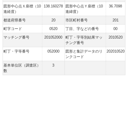
図形中心点Ｘ座標（10
138.160278
図形中心点Ｙ座標（10
36.7098
進経度）
進緯度）
都道府県番号
20
市区町村番号
201
町字コード
0520
丁目、字などの番号
00
マッチング番号
201052000
町丁・字等別結果マッ
2010520
チング番号
町丁・字等番号
052000
図形と集計データのリ
202010520
ンクコード
基本単位区（調査区）
3
数