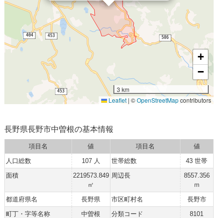
+
−
3 km
Leaflet
|
©
OpenStreetMap
contributors
長野県長野市中曽根の基本情報
項目名
値
項目名
値
人口総数
107 人
世帯総数
43 世帯
面積
2219573.849
周辺長
8557.356
㎡
ｍ
都道府県名
長野県
市区町村名
長野市
町丁・字等名称
中曽根
分類コード
8101