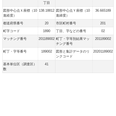
丁目
図形中心点Ｘ座標（10
138.18812
図形中心点Ｙ座標（10
36.665189
進経度）
進緯度）
都道府県番号
20
市区町村番号
201
町字コード
1890
丁目、字などの番号
02
マッチング番号
201189002
町丁・字等別結果マッ
201189002
チング番号
町丁・字等番号
189002
図形と集計データのリ
20201189002
ンクコード
基本単位区（調査区）
41
数