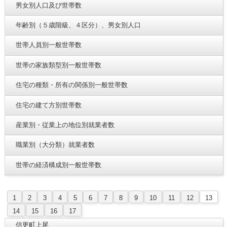
男女別人口及び世帯数
年齢別（５歳階級、４区分）、男女別人口
世帯人員別一般世帯数
世帯の家族類型別一般世帯数
住宅の種類・所有の関係別一般世帯数
住宅の建て方別世帯数
産業別・従業上の地位別就業者数
職業別（大分類）就業者数
世帯の経済構成別一般世帯数
1
2
3
4
5
6
7
8
9
10
11
12
13
14
15
16
17
信更町上尾