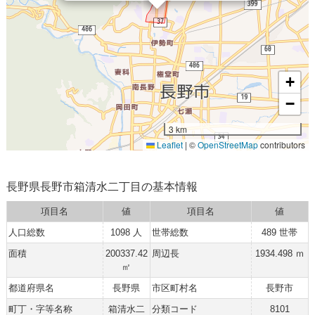
+
−
3 km
Leaflet
|
©
OpenStreetMap
contributors
長野県長野市箱清水二丁目の基本情報
項目名
値
項目名
値
人口総数
1098 人
世帯総数
489 世帯
面積
200337.42
周辺長
1934.498 ｍ
㎡
都道府県名
長野県
市区町村名
長野市
町丁・字等名称
箱清水二
分類コード
8101