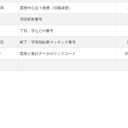
836
図形中心点Ｙ座標（10進緯度）
市区町村番号
丁目、字などの番号
02
町丁・字等別結果マッチング番号
2
図形と集計データのリンクコード
2