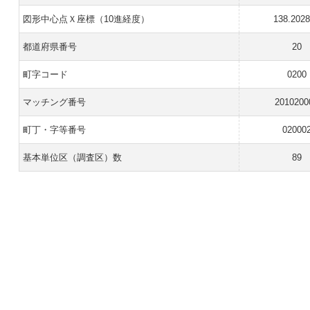
図形中心点Ｘ座標（10進経度）
138.202
都道府県番号
20
町字コード
0200
マッチング番号
2010200
町丁・字等番号
02000
基本単位区（調査区）数
89