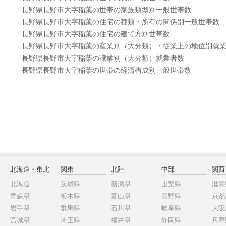
長野県長野市大字稲葉の世帯の家族類型別一般世帯数
長野県長野市大字稲葉の住宅の種類・所有の関係別一般世帯数
長野県長野市大字稲葉の住宅の建て方別世帯数
長野県長野市大字稲葉の産業別（大分類）・従業上の地位別就
長野県長野市大字稲葉の職業別（大分類）就業者数
長野県長野市大字稲葉の世帯の経済構成別一般世帯数
北海道・東北
関東
北陸
中部
関西
北海道
茨城県
新潟県
山梨県
滋賀
青森県
栃木県
富山県
長野県
京都
岩手県
群馬県
石川県
岐阜県
大阪
宮城県
埼玉県
福井県
静岡県
兵庫