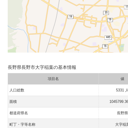
長野県長野市大字稲葉の基本情報
項目名
値
人口総数
5331 
面積
1045799.3
都道府県名
長野
町丁・字等名称
大字稲