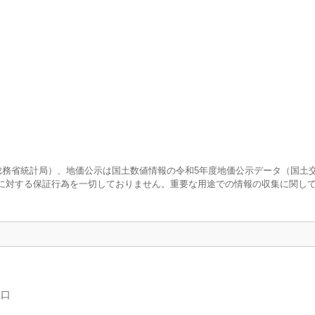
査（総務省統計局）、地価公示は国土数値情報の令和5年度地価公示データ（国土
に対する保証行為を一切しておりません。重要な用途での情報の収集に関し
人口