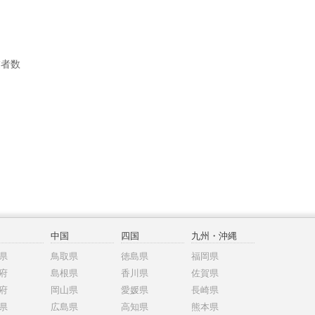
業者数
中国
四国
九州・沖縄
県
鳥取県
徳島県
福岡県
府
島根県
香川県
佐賀県
府
岡山県
愛媛県
長崎県
県
広島県
高知県
熊本県