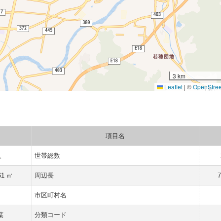
3 km
Leaflet
|
©
OpenStre
項目名
人
世帯総数
61 ㎡
周辺長
7
県
市区町村名
葉
分類コード