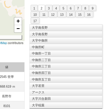
1
2
3
4
5
6
7
8
9
10
11
12
13
14
15
16
+
17
−
大字南長野
大字南長野
大字中御所
etMap
contributors
中御所町
中御所一丁目
中御所二丁目
中御所三丁目
値
中御所四丁目
2545 世帯
中御所五丁目
大字若里
668.619 ｍ
アークス
長野市
大字川合新田
大字稲葉
8101