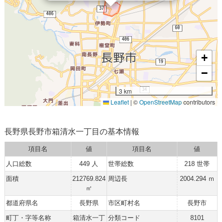
+
−
3 km
Leaflet
|
©
OpenStreetMap
contributors
長野県長野市箱清水一丁目の基本情報
項目名
値
項目名
値
人口総数
449 人
世帯総数
218 世帯
面積
212769.824
周辺長
2004.294 ｍ
㎡
都道府県名
長野県
市区町村名
長野市
町丁・字等名称
箱清水一丁
分類コード
8101