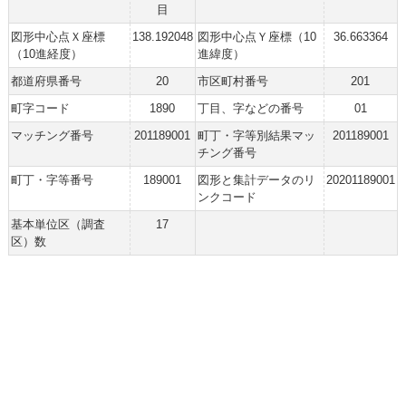
目
図形中心点Ｘ座標
138.192048
図形中心点Ｙ座標（10
36.663364
（10進経度）
進緯度）
都道府県番号
20
市区町村番号
201
町字コード
1890
丁目、字などの番号
01
マッチング番号
201189001
町丁・字等別結果マッ
201189001
チング番号
町丁・字等番号
189001
図形と集計データのリ
20201189001
ンクコード
基本単位区（調査
17
区）数