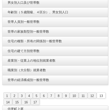
男女別人口及び世帯数
年齢別（５歳階級、４区分）、男女別人口
世帯人員別一般世帯数
世帯の家族類型別一般世帯数
住宅の種類・所有の関係別一般世帯数
住宅の建て方別世帯数
産業別・従業上の地位別就業者数
職業別（大分類）就業者数
世帯の経済構成別一般世帯数
1
2
3
4
5
6
7
8
9
10
11
12
13
14
15
16
17
信更町上尾