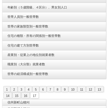
年齢別（５歳階級、４区分）、男女別人口
世帯人員別一般世帯数
世帯の家族類型別一般世帯数
住宅の種類・所有の関係別一般世帯数
住宅の建て方別世帯数
産業別・従業上の地位別就業者数
職業別（大分類）就業者数
世帯の経済構成別一般世帯数
1
2
3
4
5
6
7
8
9
10
11
12
13
14
15
16
17
信州新町山穂刈