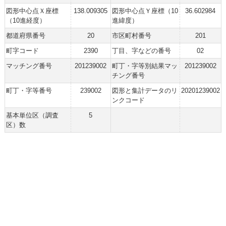
図形中心点Ｘ座標
138.009305
図形中心点Ｙ座標（10
36.602984
（10進経度）
進緯度）
都道府県番号
20
市区町村番号
201
町字コード
2390
丁目、字などの番号
02
マッチング番号
201239002
町丁・字等別結果マッ
201239002
チング番号
町丁・字等番号
239002
図形と集計データのリ
20201239002
ンクコード
基本単位区（調査
5
区）数