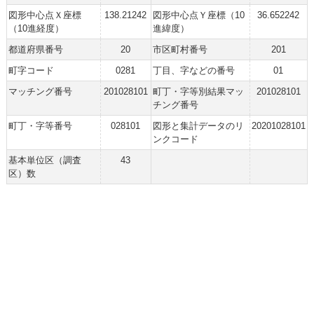
図形中心点Ｘ座標
138.21242
図形中心点Ｙ座標（10
36.652242
（10進経度）
進緯度）
都道府県番号
20
市区町村番号
201
町字コード
0281
丁目、字などの番号
01
マッチング番号
201028101
町丁・字等別結果マッ
201028101
チング番号
町丁・字等番号
028101
図形と集計データのリ
20201028101
ンクコード
基本単位区（調査
43
区）数