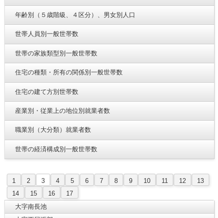
年齢別（５歳階級、４区分）、男女別人口
世帯人員別一般世帯数
世帯の家族類型別一般世帯数
住宅の種類・所有の関係別一般世帯数
住宅の建て方別世帯数
産業別・従業上の地位別就業者数
職業別（大分類）就業者数
世帯の経済構成別一般世帯数
1
2
3
4
5
6
7
8
9
10
11
12
13
14
15
16
17
大字南長池