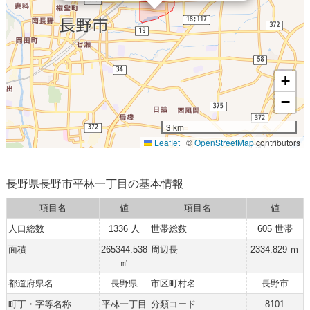
+
−
3 km
Leaflet
|
©
OpenStreetMap
contributors
長野県長野市平林一丁目の基本情報
項目名
値
項目名
値
人口総数
1336 人
世帯総数
605 世帯
面積
265344.538
周辺長
2334.829 ｍ
㎡
都道府県名
長野県
市区町村名
長野市
町丁・字等名称
平林一丁目
分類コード
8101