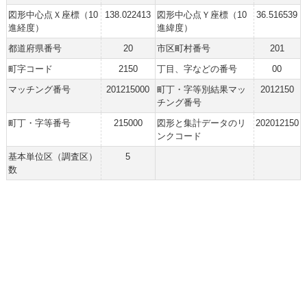
図形中心点Ｘ座標（10
138.022413
図形中心点Ｙ座標（10
36.516539
進経度）
進緯度）
都道府県番号
20
市区町村番号
201
町字コード
2150
丁目、字などの番号
00
マッチング番号
201215000
町丁・字等別結果マッ
2012150
チング番号
町丁・字等番号
215000
図形と集計データのリ
202012150
ンクコード
基本単位区（調査区）
5
数