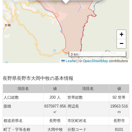
+
−
3 km
Leaflet
|
©
OpenStreetMap
contributors
長野県長野市大岡中牧の基本情報
項目名
値
項目名
値
人口総数
200 人
世帯総数
92 世帯
面積
9375977.856
周辺長
19563.516
㎡
ｍ
都道府県名
長野県
市区町村名
長野市
町丁・字等名称
大岡中牧
分類コード
8101