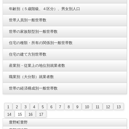
年齢別（５歳階級、４区分）、男女別人口
世帯人員別一般世帯数
世帯の家族類型別一般世帯数
住宅の種類・所有の関係別一般世帯数
住宅の建て方別世帯数
産業別・従業上の地位別就業者数
職業別（大分類）就業者数
世帯の経済構成別一般世帯数
1
2
3
4
5
6
7
8
9
10
11
12
13
14
15
16
17
豊野町豊野