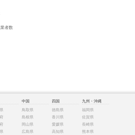
数
就業者数
中国
四国
九州・沖縄
県
鳥取県
徳島県
福岡県
府
島根県
香川県
佐賀県
府
岡山県
愛媛県
長崎県
県
広島県
高知県
熊本県