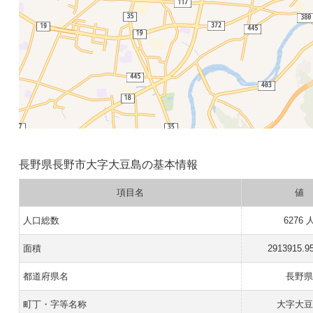
長野県長野市大字大豆島の基本情報
項目名
値
人口総数
6276 
面積
2913915.9
都道府県名
長野
町丁・字等名称
大字大