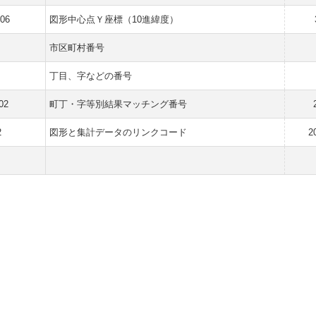
606
図形中心点Ｙ座標（10進緯度）
市区町村番号
丁目、字などの番号
02
町丁・字等別結果マッチング番号
2
図形と集計データのリンクコード
2