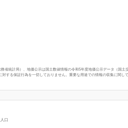
査（総務省統計局）、地価公示は国土数値情報の令和5年度地価公示データ（国土
に対する保証行為を一切しておりません。重要な用途での情報の収集に関し
別人口