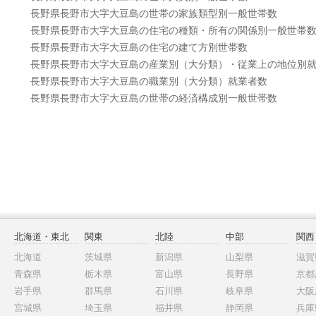
長野県長野市大字大豆島の世帯の家族類型別一般世帯数
長野県長野市大字大豆島の住宅の種類・所有の関係別一般世帯
長野県長野市大字大豆島の住宅の建て方別世帯数
長野県長野市大字大豆島の産業別（大分類）・従業上の地位別
長野県長野市大字大豆島の職業別（大分類）就業者数
長野県長野市大字大豆島の世帯の経済構成別一般世帯数
北海道・東北
関東
北陸
中部
関西
北海道
茨城県
新潟県
山梨県
滋賀
青森県
栃木県
富山県
長野県
京都
岩手県
群馬県
石川県
岐阜県
大阪
宮城県
埼玉県
福井県
静岡県
兵庫