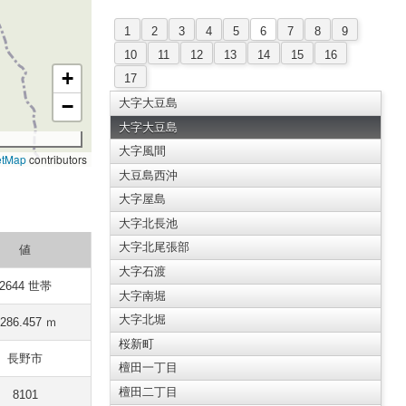
1
2
3
4
5
6
7
8
9
10
11
12
13
14
15
16
+
17
−
大字大豆島
大字大豆島
大字風間
etMap
contributors
大豆島西沖
大字屋島
大字北長池
大字北尾張部
値
大字石渡
2644 世帯
大字南堀
大字北堀
286.457 ｍ
桜新町
長野市
檀田一丁目
檀田二丁目
8101