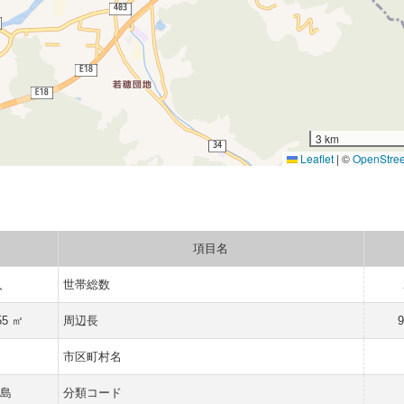
3 km
Leaflet
|
©
OpenStre
項目名
人
世帯総数
55 ㎡
周辺長
9
県
市区町村名
豆島
分類コード