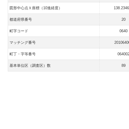
図形中心点Ｘ座標（10進経度）
138.234
都道府県番号
20
町字コード
0640
マッチング番号
2010640
町丁・字等番号
06400
基本単位区（調査区）数
89