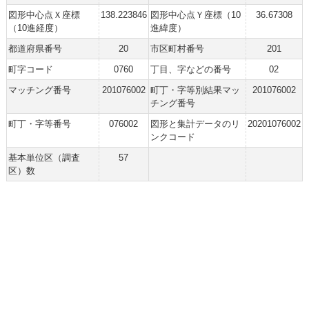
図形中心点Ｘ座標
138.223846
図形中心点Ｙ座標（10
36.67308
（10進経度）
進緯度）
都道府県番号
20
市区町村番号
201
町字コード
0760
丁目、字などの番号
02
マッチング番号
201076002
町丁・字等別結果マッ
201076002
チング番号
町丁・字等番号
076002
図形と集計データのリ
20201076002
ンクコード
基本単位区（調査
57
区）数