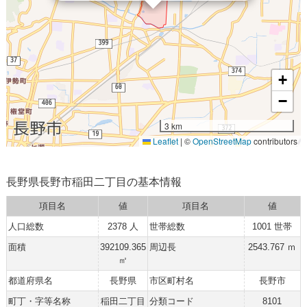
+
−
3 km
Leaflet
|
©
OpenStreetMap
contributors
長野県長野市稲田二丁目の基本情報
項目名
値
項目名
値
人口総数
2378 人
世帯総数
1001 世帯
面積
392109.365
周辺長
2543.767 ｍ
㎡
都道府県名
長野県
市区町村名
長野市
町丁・字等名称
稲田二丁目
分類コード
8101