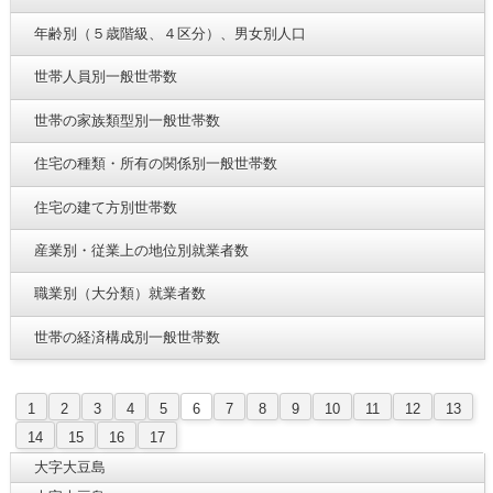
年齢別（５歳階級、４区分）、男女別人口
世帯人員別一般世帯数
世帯の家族類型別一般世帯数
住宅の種類・所有の関係別一般世帯数
住宅の建て方別世帯数
産業別・従業上の地位別就業者数
職業別（大分類）就業者数
世帯の経済構成別一般世帯数
1
2
3
4
5
6
7
8
9
10
11
12
13
14
15
16
17
大字大豆島