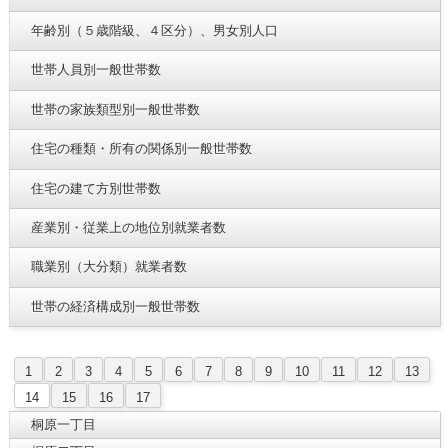
年齢別（５歳階級、４区分）、男女別人口
世帯人員別一般世帯数
世帯の家族類型別一般世帯数
住宅の種類・所有の関係別一般世帯数
住宅の建て方別世帯数
産業別・従業上の地位別就業者数
職業別（大分類）就業者数
世帯の経済構成別一般世帯数
1
2
3
4
5
6
7
8
9
10
11
12
13
14
15
16
17
桐原一丁目