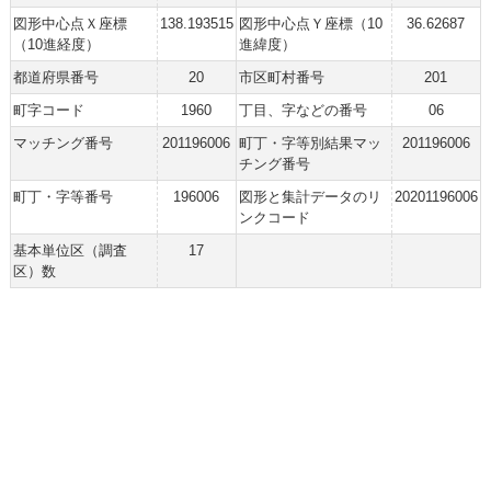
図形中心点Ｘ座標
138.193515
図形中心点Ｙ座標（10
36.62687
（10進経度）
進緯度）
都道府県番号
20
市区町村番号
201
町字コード
1960
丁目、字などの番号
06
マッチング番号
201196006
町丁・字等別結果マッ
201196006
チング番号
町丁・字等番号
196006
図形と集計データのリ
20201196006
ンクコード
基本単位区（調査
17
区）数