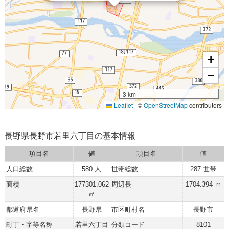
+
−
3 km
Leaflet
|
©
OpenStreetMap
contributors
長野県長野市若里六丁目の基本情報
項目名
値
項目名
値
人口総数
580 人
世帯総数
287 世帯
面積
177301.062
周辺長
1704.394 ｍ
㎡
都道府県名
長野県
市区町村名
長野市
町丁・字等名称
若里六丁目
分類コード
8101