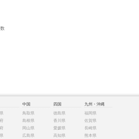
者数
中国
四国
九州・沖縄
県
鳥取県
徳島県
福岡県
府
島根県
香川県
佐賀県
府
岡山県
愛媛県
長崎県
県
広島県
高知県
熊本県