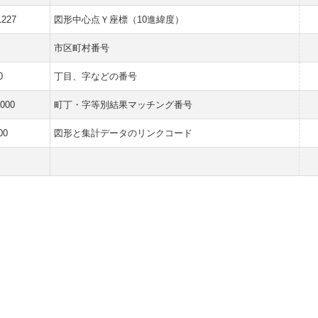
1227
図形中心点Ｙ座標（10進緯度）
市区町村番号
0
丁目、字などの番号
5000
町丁・字等別結果マッチング番号
00
図形と集計データのリンクコード