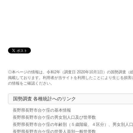
◎本ページの情報は、令和2年（調査日 2020年10月1日）の国勢調
掲載しております。利用者が当サイトを利用したことにより生じる損害
の情報をご確認ください。
国勢調査 各種統計へのリンク
長野県長野市台ケ窪の基本情報
長野県長野市台ケ窪の男女別人口及び世帯数
長野県長野市台ケ窪の年齢別（５歳階級、４区分）、男女別人
長野県長野市台ケ窪の世帯人員別一般世帯数