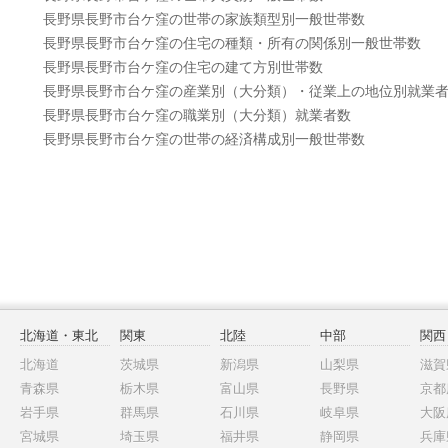
長野県長野市台ケ窪の世帯の家族類型別一般世帯数
長野県長野市台ケ窪の住宅の種類・所有の関係別一般世帯数
長野県長野市台ケ窪の住宅の建て方別世帯数
長野県長野市台ケ窪の産業別（大分類）・従業上の地位別就業
長野県長野市台ケ窪の職業別（大分類）就業者数
長野県長野市台ケ窪の世帯の経済構成別一般世帯数
北海道・東北
関東
北陸
中部
関西
北海道
茨城県
新潟県
山梨県
滋賀
青森県
栃木県
富山県
長野県
京都
岩手県
群馬県
石川県
岐阜県
大阪
宮城県
埼玉県
福井県
静岡県
兵庫