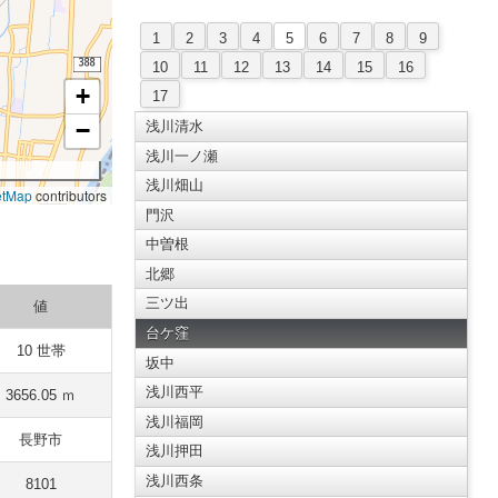
1
2
3
4
5
6
7
8
9
10
11
12
13
14
15
16
+
17
−
浅川清水
浅川一ノ瀬
浅川畑山
etMap
contributors
門沢
中曽根
北郷
三ツ出
値
台ケ窪
10 世帯
坂中
浅川西平
3656.05 ｍ
浅川福岡
長野市
浅川押田
浅川西条
8101