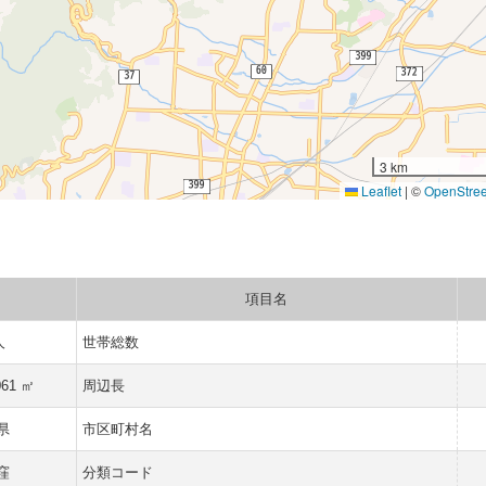
3 km
Leaflet
|
©
OpenStre
項目名
人
世帯総数
061 ㎡
周辺長
県
市区町村名
窪
分類コード