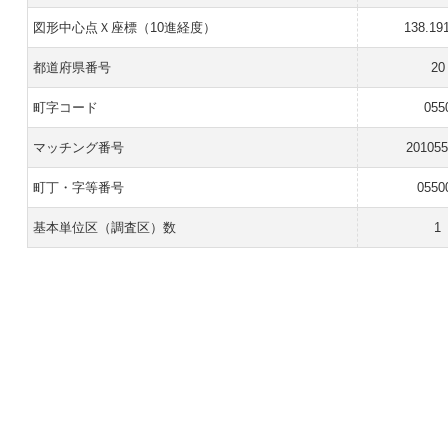
図形中心点Ｘ座標（10進経度）
138.19
都道府県番号
20
町字コード
055
マッチング番号
20105
町丁・字等番号
0550
基本単位区（調査区）数
1