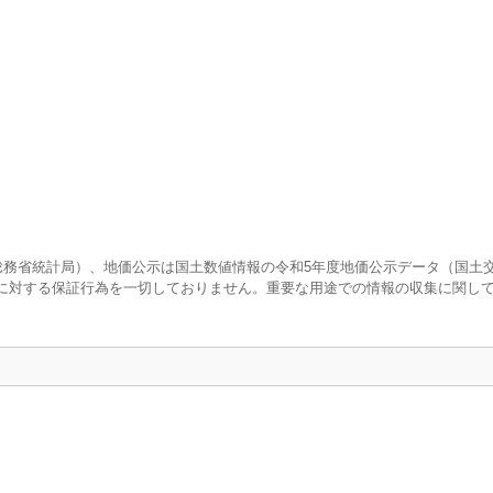
査（総務省統計局）、地価公示は国土数値情報の令和5年度地価公示データ（国土
に対する保証行為を一切しておりません。重要な用途での情報の収集に関し
口