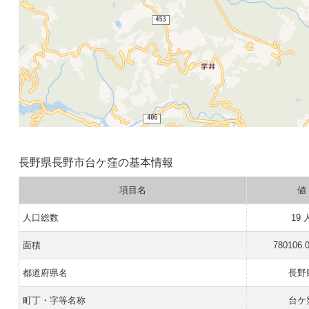
長野県長野市台ケ窪の基本情報
項目名
値
人口総数
19 
面積
780106.
都道府県名
長野
町丁・字等名称
台ケ