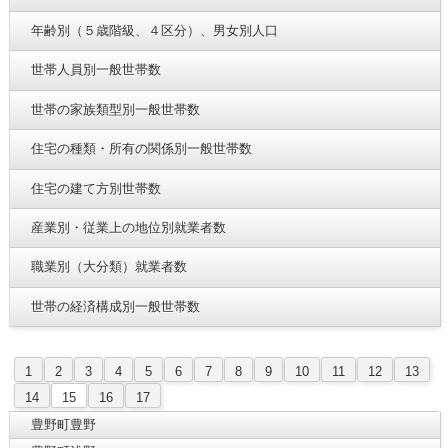
年齢別（５歳階級、４区分）、男女別人口
世帯人員別一般世帯数
世帯の家族類型別一般世帯数
住宅の種類・所有の関係別一般世帯数
住宅の建て方別世帯数
産業別・従業上の地位別就業者数
職業別（大分類）就業者数
世帯の経済構成別一般世帯数
1
2
3
4
5
6
7
8
9
10
11
12
13
14
15
16
17
豊野町豊野