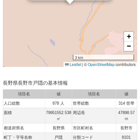
+
−
3 km
Leaflet
|
©
OpenStreetMap
contributors
長野県長野市戸隠の基本情報
項目名
値
項目名
値
人口総数
878 人
世帯総数
314 世帯
面積
79951552.538
周辺長
47898.57
㎡
ｍ
都道府県名
長野県
市区町村名
長野市
町丁・字等名称
戸隠
分類コード
8101