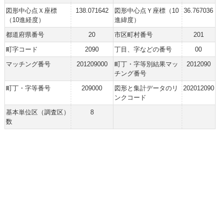
図形中心点Ｘ座標
138.071642
図形中心点Ｙ座標（10
36.767036
（10進経度）
進緯度）
都道府県番号
20
市区町村番号
201
町字コード
2090
丁目、字などの番号
00
マッチング番号
201209000
町丁・字等別結果マッ
2012090
チング番号
町丁・字等番号
209000
図形と集計データのリ
202012090
ンクコード
基本単位区（調査区）
8
数