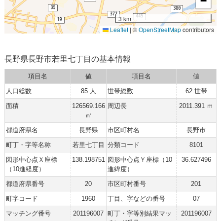
−
3 km
Leaflet
|
©
OpenStreetMap
contributors
長野県長野市若里七丁目の基本情報
項目名
値
項目名
値
人口総数
85 人
世帯総数
62 世帯
面積
126569.166
周辺長
2011.391 ｍ
㎡
都道府県名
長野県
市区町村名
長野市
町丁・字等名称
若里七丁目
分類コード
8101
図形中心点Ｘ座標
138.198751
図形中心点Ｙ座標（10
36.627496
（10進経度）
進緯度）
都道府県番号
20
市区町村番号
201
町字コード
1960
丁目、字などの番号
07
マッチング番号
201196007
町丁・字等別結果マッ
201196007