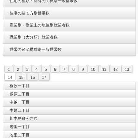
住宅の種類・所有の関係別一般世帯数
住宅の建て方別世帯数
産業別・従業上の地位別就業者数
職業別（大分類）就業者数
世帯の経済構成別一般世帯数
1
2
3
4
5
6
7
8
9
10
11
12
13
14
15
16
17
桐原一丁目
桐原二丁目
中越一丁目
中越二丁目
川中島町今井原
若里一丁目
若里二丁目