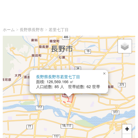
ホーム
>
長野県長野市
>
若里七丁目
×
長野県長野市若里七丁目
面積: 126,569.166 ㎡
人口総数: 85 人 世帯総数: 62 世帯
+