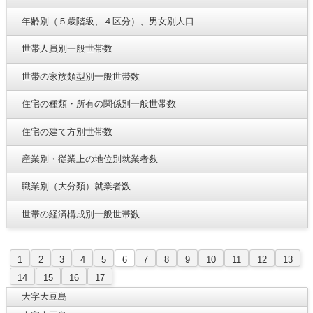
年齢別（５歳階級、４区分）、男女別人口
世帯人員別一般世帯数
世帯の家族類型別一般世帯数
住宅の種類・所有の関係別一般世帯数
住宅の建て方別世帯数
産業別・従業上の地位別就業者数
職業別（大分類）就業者数
世帯の経済構成別一般世帯数
1
2
3
4
5
6
7
8
9
10
11
12
13
14
15
16
17
大字大豆島