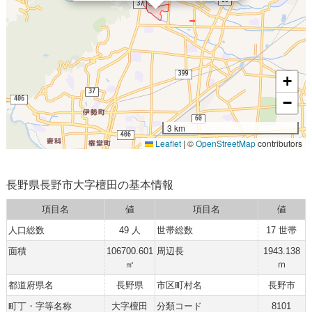
+
−
3 km
Leaflet
|
©
OpenStreetMap
contributors
長野県長野市大字檀田の基本情報
項目名
値
項目名
値
人口総数
49 人
世帯総数
17 世帯
面積
106700.601
周辺長
1943.138
㎡
ｍ
都道府県名
長野県
市区町村名
長野市
町丁・字等名称
大字檀田
分類コード
8101