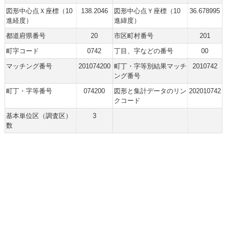
図形中心点Ｘ座標（10
138.2046
図形中心点Ｙ座標（10
36.678995
進経度）
進緯度）
都道府県番号
20
市区町村番号
201
町字コード
0742
丁目、字などの番号
00
マッチング番号
201074200
町丁・字等別結果マッチ
2010742
ング番号
町丁・字等番号
074200
図形と集計データのリン
202010742
クコード
基本単位区（調査区）
3
数